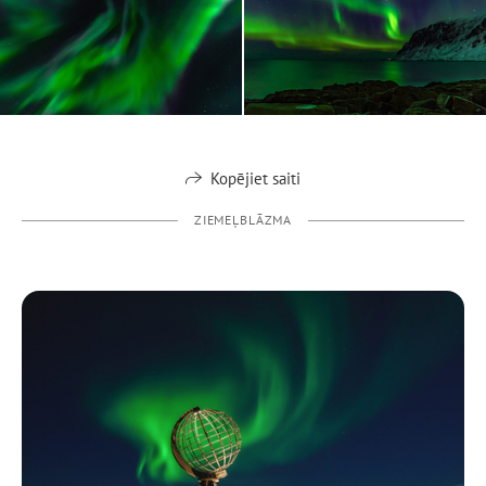
Kopējiet saiti
ZIEMEĻBLĀZMA