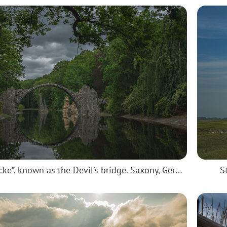
“Rakotzbrücke”, known as the Devil’s bridge. Saxony, Germany.
S