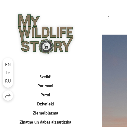
EN
LV
Sveiki!
RU
Par mani
Putni
Dzivnieki
Ziemeļblāzma
Zinātne un dabas aizsardzība